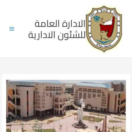
خطي
لى
لمحتوى
الادارة العامة
للشئون الادارية