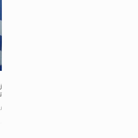
ز
ت
زي