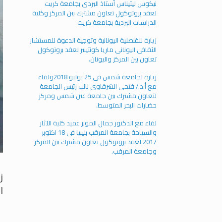
نيكوس ليتيناس أستاذ البردى بجامعة كريت
لعقد بروتوكول تعاون مشترك بين المركز وكلية
الدراسات البردية بجامعة كريت
زيارة للقنصلية اليونانية وتوجية الدعوة للمستشار
الثقافى اليونانى ماريا كونتينير لعقد بروتوكول
تعاون بين المركز واليونان.
زيارة لجامعة شمس فى 25 يوليو 2018ولقاء
مع أ.د./ فتحى الشرقاوى نائب رئيس الجامعة
لتعاون مشترك بين جامعة عين شمس ومركز
حضارات البحر المتوسط.
لقاء مع الدكتور جمال الموبر عميد كلية الآثار
والسياحة بجامعة المرقب بليبيا فى 18 اكتوبر
2017 لعقد بروتوكول تعاون مشترك بين المركز
وجامعة المرقب.
ا