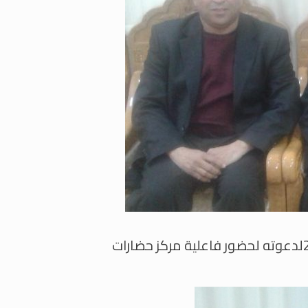
زيارة ولقاء الأنبا باخوم أسقف سوهاج فى 18 مارس 2019لدعوته لحضور فاعلية مركز حضارات