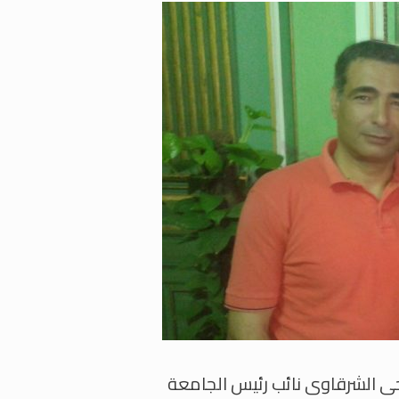
2018ولقاء مع أ.د./ فتحى الشرقاوى نائب رئيس الجامعة