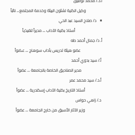
أ.د./ محمد توفيق
وكيل الكلية لشئون البيئة وخدمة المجتمع… نائباً
د/ صلاح السيد عبد الحي
أستاذ بكلية الآداب … مديراً تنفيذياً
أ. د/ جمال أحمد طه
عضو هيئة تدريس بآداب سوهاج … عـضواً
أ./ سيد بدوي أحمد
مدير الصناديق الخاصة بالجامعة … عضواً
أ.د./ سيد محمد عمر
أستاذ التاريخ بكلية الآداب إسكندرية … عضواً
د./ زاهي حواس
وزير الآثار الأسبق من خارج الجامعة … عضواً