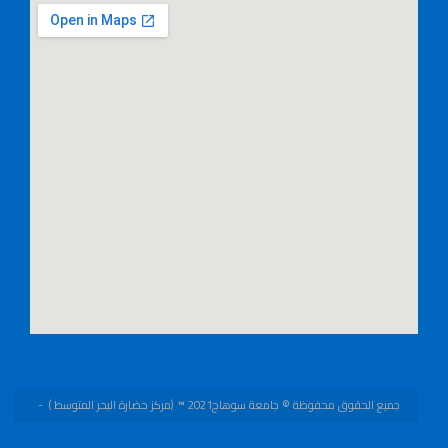
جميع الحقوق محفوظة © جامعة سوهاج2021 ™ (مركز حضارة البحر المتوسط )