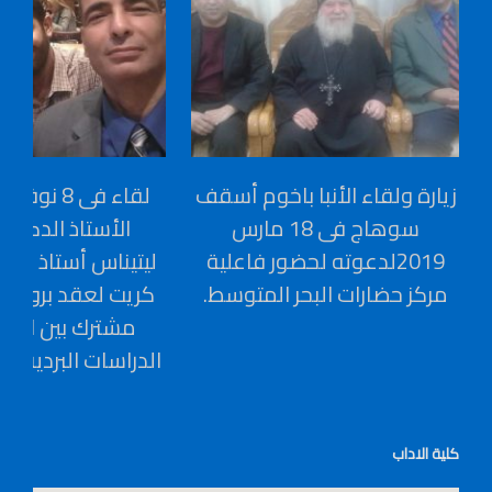
زيارة ولقاء الأنبا باخوم أسقف
سوهاج فى 18 مارس
الأستاذ الدكتو
2019لدعوته لحضور فاعلية
ليتيناس أستاذ الب
مركز حضارات البحر المتوسط.
كريت لعقد بروتوك
مشترك بين المرك
الدراسات البردية ب
كلية الاداب