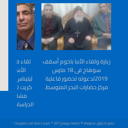
زيارة ولقاء الأنبا باخوم أسقف
سوهاج فى 18 مارس
الأستاذ الد
2019لدعوته لحضور فاعلية
ليتيناس أستاذ 
مركز حضارات البحر المتوسط.
كريت لعقد بر
مشترك بين ا
الدراسات البرد
جميع الحقوق محفوظة © جامعة سوهاج2021 ™ (مركز حضارة البحر المتوسط )