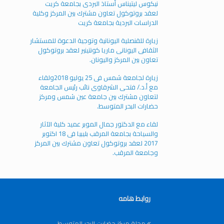
نيكوس ليتيناس أستاذ البردى بجامعة كريت
لعقد بروتوكول تعاون مشترك بين المركز وكلية
الدراسات البردية بجامعة كريت
زيارة للقنصلية اليونانية وتوجية الدعوة للمستشار
الثقافى اليونانى ماريا كونتينير لعقد بروتوكول
تعاون بين المركز واليونان.
زيارة لجامعة شمس فى 25 يوليو 2018ولقاء
مع أ.د./ فتحى الشرقاوى نائب رئيس الجامعة
لتعاون مشترك بين جامعة عين شمس ومركز
حضارات البحر المتوسط.
لقاء مع الدكتور جمال الموبر عميد كلية الآثار
والسياحة بجامعة المرقب بليبيا فى 18 اكتوبر
2017 لعقد بروتوكول تعاون مشترك بين المركز
وجامعة المرقب.
روابط هامه
مجلة مركز حضارت البحر المتوسط