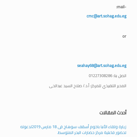
-mail:
cmc@art.sohag.edu.eg
or
seahay68@art.sohag.edu.eg
اتصل بنا: 01227308286
المدير التنفيذي للمركز: أ.د./ صلاح السيد عبدالحى
أحدث المقالات
زيارة ولقاء الأنبا باخوم أسقف سوهاج فى 18 مارس 2019لدعوته
لحضور فاعلية مركز حضارات البحر المتوسط.