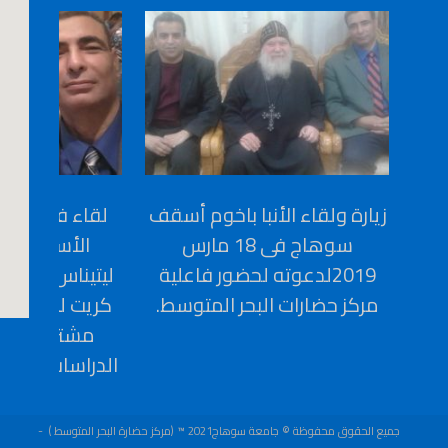
زيارة ولقاء الأنبا باخوم أسقف
سوهاج فى 18 مارس
الأستاذ الد
2019لدعوته لحضور فاعلية
ليتيناس أستاذ 
مركز حضارات البحر المتوسط.
كريت لعقد بر
مشترك بين ا
الدراسات البرد
جميع الحقوق محفوظة © جامعة سوهاج2021 ™ (مركز حضارة البحر المتوسط )