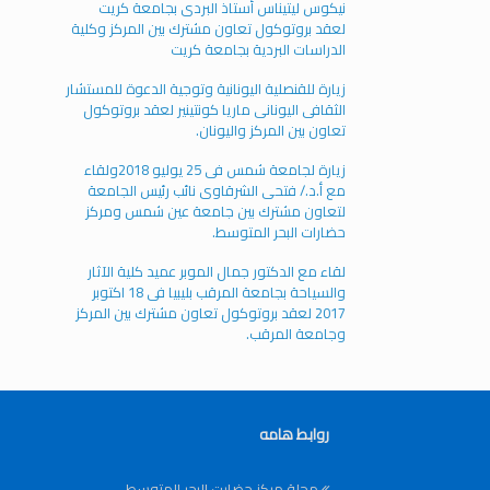
نيكوس ليتيناس أستاذ البردى بجامعة كريت
لعقد بروتوكول تعاون مشترك بين المركز وكلية
الدراسات البردية بجامعة كريت
زيارة للقنصلية اليونانية وتوجية الدعوة للمستشار
الثقافى اليونانى ماريا كونتينير لعقد بروتوكول
تعاون بين المركز واليونان.
زيارة لجامعة شمس فى 25 يوليو 2018ولقاء
مع أ.د./ فتحى الشرقاوى نائب رئيس الجامعة
لتعاون مشترك بين جامعة عين شمس ومركز
حضارات البحر المتوسط.
لقاء مع الدكتور جمال الموبر عميد كلية الآثار
والسياحة بجامعة المرقب بليبيا فى 18 اكتوبر
2017 لعقد بروتوكول تعاون مشترك بين المركز
وجامعة المرقب.
روابط هامه
مجلة مركز حضارت البحر المتوسط